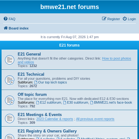
bmwe21.net forums
FAQ
Register
Login
Board index
It is currently Fri Aug 07, 2026 1:47 pm
E21 forums
E21 General
Anything that doesn't fit the other categories. Direct link:
How to post photos
and videos
Topics:
1232
E21 Technical
For all your questions, problems and DIY stories
Subforum:
Our top tech topics
Topics:
2672
Off topic forum
The place for everything non E21. Now with dedicated E12 & E30 sections
Subforums:
E12 subforum
,
E30 subforum
,
BMWE21.net's face-book
Topics:
792
E21 Meetings & Events
Direct links:
2023 Calendar & reports
;
All previous event reports
Topics:
309
E21 Registry & Owners Gallery
Share the story on your car, and photos!