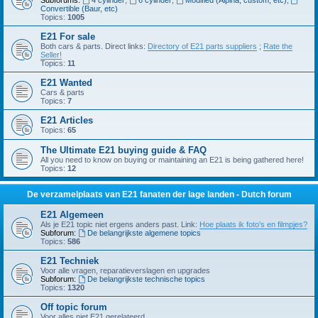
Subforums:
4 cylinder
,
6 cylinder
,
Modified (Alpina, custom, etc)
,
Convertible (Baur, etc)
Topics:
1005
E21 For sale
Both cars & parts. Direct links:
Directory of E21 parts suppliers
;
Rate the
Seller!
Topics:
11
E21 Wanted
Cars & parts
Topics:
7
E21 Articles
Topics:
65
The Ultimate E21 buying guide & FAQ
All you need to know on buying or maintaining an E21 is being gathered here!
Topics:
12
De verzamelplaats van E21 fanaten der lage landen - Dutch forum
E21 Algemeen
Als je E21 topic niet ergens anders past. Link:
Hoe plaats ik foto's en filmpjes?
Subforum:
De belangrijkste algemene topics
Topics:
586
E21 Techniek
Voor alle vragen, reparatieverslagen en upgrades
Subforum:
De belangrijkste technische topics
Topics:
1320
Off topic forum
Voor alles niet E21 gerelateerd