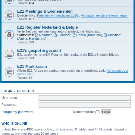
Topics:
404
E21 Meetings & Evenementen
Directe links:
Kalender en verslagen 2026
;
Verslagen eerdere evenementen
Topics:
407
E21 Register Nederland & België
Vertel het verhaal van jouw auto of project, mèt foto's aub!
Subforums:
4 cilinder
,
6 cilinder
,
Cabrio (Baur, etc)
,
'Modified'
(Alpina, Hartge, etc)
Topics:
399
E21's gespot & gezocht
E21 gezien in het wild? Post het hier zodat al die E21's in beeld blijven.
Topics:
623
E21 Marktkraam
Alléén E21! Vraag en aanbod van auto's én onderdelen. Link:
Adressen voor
onderdelen
Topics:
14
LOGIN
•
REGISTER
Username:
Password:
I forgot my password
Remember me
WHO IS ONLINE
In total there are
4380
users online :: 6 registered, 0 hidden and 4374 guests (based on
users active over the past 60 minutes)