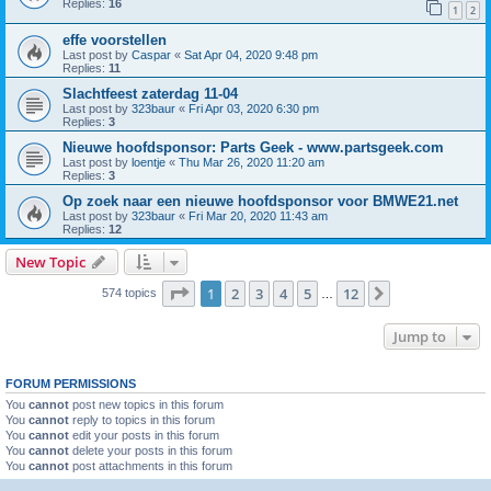
Replies:
16
1
2
effe voorstellen
Last post by
Caspar
«
Sat Apr 04, 2020 9:48 pm
Replies:
11
Slachtfeest zaterdag 11-04
Last post by
323baur
«
Fri Apr 03, 2020 6:30 pm
Replies:
3
Nieuwe hoofdsponsor: Parts Geek - www.partsgeek.com
Last post by
loentje
«
Thu Mar 26, 2020 11:20 am
Replies:
3
Op zoek naar een nieuwe hoofdsponsor voor BMWE21.net
Last post by
323baur
«
Fri Mar 20, 2020 11:43 am
Replies:
12
New Topic
Page
1
of
12
1
2
3
4
5
12
Next
574 topics
…
Jump to
FORUM PERMISSIONS
You
cannot
post new topics in this forum
You
cannot
reply to topics in this forum
You
cannot
edit your posts in this forum
You
cannot
delete your posts in this forum
You
cannot
post attachments in this forum