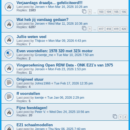
Verjaardags draadje... gefeliciteerd!!!
Last post by
Jeroen
«
Mon Mar 16, 2026 10:26 am
Replies:
1583
1
103
104
105
106
…
Wat heb jij vandaag gedaan?
Last post by
Jeroen
«
Wed Mar 11, 2026 10:36 am
Replies:
6287
1
417
418
419
420
…
Jullie weten veel
Last post by
Thijsse
«
Mon Mar 09, 2026 4:43 pm
Replies:
7
Even voorstellen: 1978 320 met 323i motor
Last post by
Groentje_me
«
Tue Mar 10, 2026 7:50 am
Replies:
2
Vingeroefening Open RDW Data - ONK E21's van 1975
Last post by
Jeroen
«
Mon Feb 23, 2026 1:53 pm
Replies:
11
Origineel stuur
Last post by
Johnz1966
«
Tue Feb 17, 2026 12:35 pm
Replies:
4
ff voorstellen
Last post by
loentje
«
Tue Jan 06, 2026 2:29 pm
Replies:
5
Fijne feestdagen!
Last post by
Peter V.
«
Wed Dec 24, 2025 10:56 am
Replies:
20
1
2
E21 schaalmodellen
Last post by
Jeroen
«
Thu Nov 06, 2025 7:40 pm