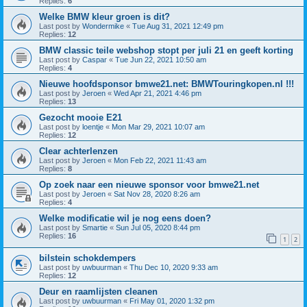
Replies:
6
Welke BMW kleur groen is dit?
Last post by
Wondermike
«
Tue Aug 31, 2021 12:49 pm
Replies:
12
BMW classic teile webshop stopt per juli 21 en geeft korting
Last post by
Caspar
«
Tue Jun 22, 2021 10:50 am
Replies:
4
Nieuwe hoofdsponsor bmwe21.net: BMWTouringkopen.nl !!!
Last post by
Jeroen
«
Wed Apr 21, 2021 4:46 pm
Replies:
13
Gezocht mooie E21
Last post by
loentje
«
Mon Mar 29, 2021 10:07 am
Replies:
12
Clear achterlenzen
Last post by
Jeroen
«
Mon Feb 22, 2021 11:43 am
Replies:
8
Op zoek naar een nieuwe sponsor voor bmwe21.net
Last post by
Jeroen
«
Sat Nov 28, 2020 8:26 am
Replies:
4
Welke modificatie wil je nog eens doen?
Last post by
Smartie
«
Sun Jul 05, 2020 8:44 pm
Replies:
16
1
2
bilstein schokdempers
Last post by
uwbuurman
«
Thu Dec 10, 2020 9:33 am
Replies:
12
Deur en raamlijsten cleanen
Last post by
uwbuurman
«
Fri May 01, 2020 1:32 pm