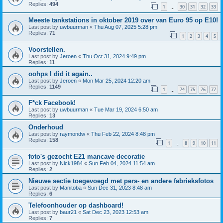
Replies:
494
1
30
31
32
33
…
Meeste tankstations in oktober 2019 over van Euro 95 op E10!
Last post by
uwbuurman
«
Thu Aug 07, 2025 5:28 pm
Replies:
71
1
2
3
4
5
Voorstellen.
Last post by
Jeroen
«
Thu Oct 31, 2024 9:49 pm
Replies:
11
oohps I did it again..
Last post by
Jeroen
«
Mon Mar 25, 2024 12:20 am
Replies:
1149
1
74
75
76
77
…
F*ck Facebook!
Last post by
uwbuurman
«
Tue Mar 19, 2024 6:50 am
Replies:
13
Onderhoud
Last post by
raymondw
«
Thu Feb 22, 2024 8:48 pm
Replies:
158
1
8
9
10
11
…
foto's gezocht E21 mancave decoratie
Last post by
Nick1984
«
Sun Feb 04, 2024 11:54 am
Replies:
2
Nieuwe sectie toegevoegd met pers- en andere fabrieksfotos
Last post by
Manitoba
«
Sun Dec 31, 2023 8:48 am
Replies:
6
Telefoonhouder op dashboard!
Last post by
baur21
«
Sat Dec 23, 2023 12:53 am
Replies:
7