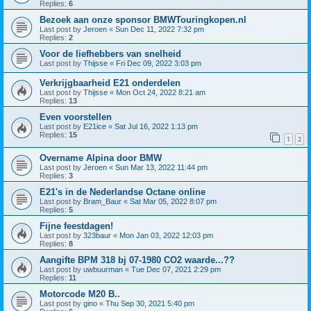
Replies:
6
Bezoek aan onze sponsor BMWTouringkopen.nl
Last post by
Jeroen
«
Sun Dec 11, 2022 7:32 pm
Replies:
2
Voor de liefhebbers van snelheid
Last post by
Thijsse
«
Fri Dec 09, 2022 3:03 pm
Verkrijgbaarheid E21 onderdelen
Last post by
Thijsse
«
Mon Oct 24, 2022 8:21 am
Replies:
13
Even voorstellen
Last post by
E21ice
«
Sat Jul 16, 2022 1:13 pm
Replies:
15
1
2
Overname Alpina door BMW
Last post by
Jeroen
«
Sun Mar 13, 2022 11:44 pm
Replies:
3
E21's in de Nederlandse Octane online
Last post by
Bram_Baur
«
Sat Mar 05, 2022 8:07 pm
Replies:
5
Fijne feestdagen!
Last post by
323baur
«
Mon Jan 03, 2022 12:03 pm
Replies:
8
Aangifte BPM 318 bj 07-1980 CO2 waarde...??
Last post by
uwbuurman
«
Tue Dec 07, 2021 2:29 pm
Replies:
11
Motorcode M20 B..
Last post by
gino
«
Thu Sep 30, 2021 5:40 pm