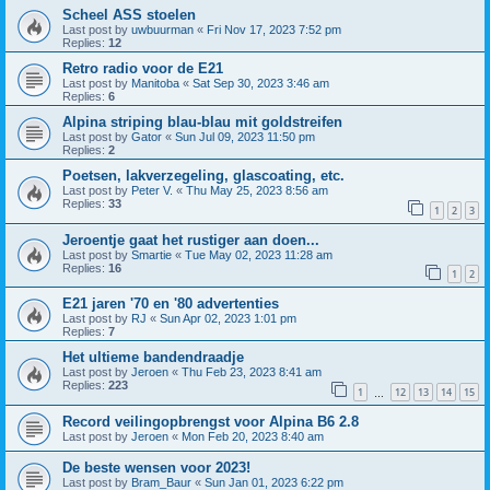
Scheel ASS stoelen
Last post by
uwbuurman
«
Fri Nov 17, 2023 7:52 pm
Replies:
12
Retro radio voor de E21
Last post by
Manitoba
«
Sat Sep 30, 2023 3:46 am
Replies:
6
Alpina striping blau-blau mit goldstreifen
Last post by
Gator
«
Sun Jul 09, 2023 11:50 pm
Replies:
2
Poetsen, lakverzegeling, glascoating, etc.
Last post by
Peter V.
«
Thu May 25, 2023 8:56 am
Replies:
33
1
2
3
Jeroentje gaat het rustiger aan doen...
Last post by
Smartie
«
Tue May 02, 2023 11:28 am
Replies:
16
1
2
E21 jaren '70 en '80 advertenties
Last post by
RJ
«
Sun Apr 02, 2023 1:01 pm
Replies:
7
Het ultieme bandendraadje
Last post by
Jeroen
«
Thu Feb 23, 2023 8:41 am
Replies:
223
1
12
13
14
15
…
Record veilingopbrengst voor Alpina B6 2.8
Last post by
Jeroen
«
Mon Feb 20, 2023 8:40 am
De beste wensen voor 2023!
Last post by
Bram_Baur
«
Sun Jan 01, 2023 6:22 pm