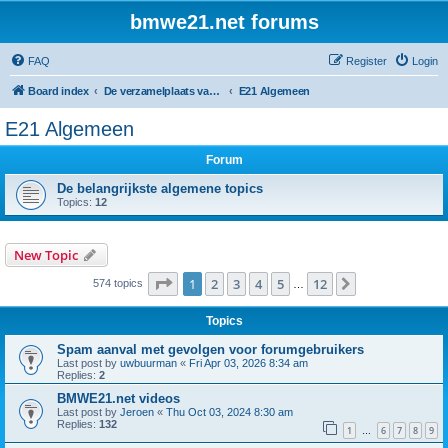
bmwe21.net forums
FAQ
Register
Login
Board index
De verzamelplaats van E21 fanaten der lage landen - Dutch forum
E21 Algemeen
E21 Algemeen
Forum
De belangrijkste algemene topics
Topics:
12
New Topic
Page
1
of
12
1
2
3
4
5
12
Next
574 topics
…
Topics
Spam aanval met gevolgen voor forumgebruikers
Last post by
uwbuurman
«
Fri Apr 03, 2026 8:34 am
Replies:
2
BMWE21.net videos
Last post by
Jeroen
«
Thu Oct 03, 2024 8:30 am
Replies:
132
1
6
7
8
9
…