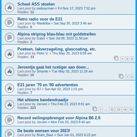
Scheel ASS stoelen
Last post by
uwbuurman
«
Fri Nov 17, 2023 7:52 pm
Replies:
12
Retro radio voor de E21
Last post by
Manitoba
«
Sat Sep 30, 2023 3:46 am
Replies:
6
Alpina striping blau-blau mit goldstreifen
Last post by
Gator
«
Sun Jul 09, 2023 11:50 pm
Replies:
2
Poetsen, lakverzegeling, glascoating, etc.
Last post by
Peter V.
«
Thu May 25, 2023 8:56 am
Replies:
33
1
2
3
Jeroentje gaat het rustiger aan doen...
Last post by
Smartie
«
Tue May 02, 2023 11:28 am
Replies:
16
1
2
E21 jaren '70 en '80 advertenties
Last post by
RJ
«
Sun Apr 02, 2023 1:01 pm
Replies:
7
Het ultieme bandendraadje
Last post by
Jeroen
«
Thu Feb 23, 2023 8:41 am
Replies:
223
1
12
13
14
15
…
Record veilingopbrengst voor Alpina B6 2.8
Last post by
Jeroen
«
Mon Feb 20, 2023 8:40 am
De beste wensen voor 2023!
Last post by
Bram_Baur
«
Sun Jan 01, 2023 6:22 pm