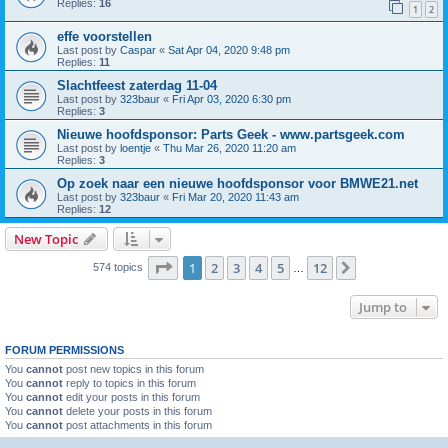
Replies:
16
1
2
effe voorstellen
Last post by
Caspar
«
Sat Apr 04, 2020 9:48 pm
Replies:
11
Slachtfeest zaterdag 11-04
Last post by
323baur
«
Fri Apr 03, 2020 6:30 pm
Replies:
3
Nieuwe hoofdsponsor: Parts Geek - www.partsgeek.com
Last post by
loentje
«
Thu Mar 26, 2020 11:20 am
Replies:
3
Op zoek naar een nieuwe hoofdsponsor voor BMWE21.net
Last post by
323baur
«
Fri Mar 20, 2020 11:43 am
Replies:
12
New Topic
Page
1
of
12
1
2
3
4
5
12
Next
574 topics
…
Jump to
FORUM PERMISSIONS
You
cannot
post new topics in this forum
You
cannot
reply to topics in this forum
You
cannot
edit your posts in this forum
You
cannot
delete your posts in this forum
You
cannot
post attachments in this forum