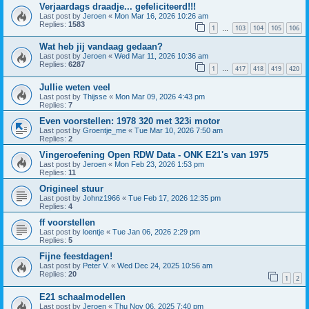
Verjaardags draadje... gefeliciteerd!!!
Last post by
Jeroen
«
Mon Mar 16, 2026 10:26 am
Replies:
1583
1
103
104
105
106
…
Wat heb jij vandaag gedaan?
Last post by
Jeroen
«
Wed Mar 11, 2026 10:36 am
Replies:
6287
1
417
418
419
420
…
Jullie weten veel
Last post by
Thijsse
«
Mon Mar 09, 2026 4:43 pm
Replies:
7
Even voorstellen: 1978 320 met 323i motor
Last post by
Groentje_me
«
Tue Mar 10, 2026 7:50 am
Replies:
2
Vingeroefening Open RDW Data - ONK E21's van 1975
Last post by
Jeroen
«
Mon Feb 23, 2026 1:53 pm
Replies:
11
Origineel stuur
Last post by
Johnz1966
«
Tue Feb 17, 2026 12:35 pm
Replies:
4
ff voorstellen
Last post by
loentje
«
Tue Jan 06, 2026 2:29 pm
Replies:
5
Fijne feestdagen!
Last post by
Peter V.
«
Wed Dec 24, 2025 10:56 am
Replies:
20
1
2
E21 schaalmodellen
Last post by
Jeroen
«
Thu Nov 06, 2025 7:40 pm