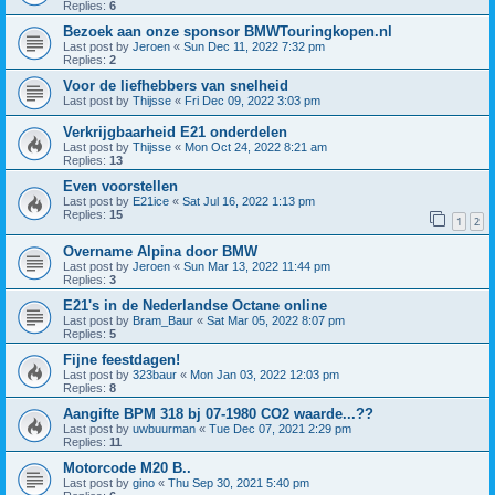
Replies:
6
Bezoek aan onze sponsor BMWTouringkopen.nl
Last post by
Jeroen
«
Sun Dec 11, 2022 7:32 pm
Replies:
2
Voor de liefhebbers van snelheid
Last post by
Thijsse
«
Fri Dec 09, 2022 3:03 pm
Verkrijgbaarheid E21 onderdelen
Last post by
Thijsse
«
Mon Oct 24, 2022 8:21 am
Replies:
13
Even voorstellen
Last post by
E21ice
«
Sat Jul 16, 2022 1:13 pm
Replies:
15
1
2
Overname Alpina door BMW
Last post by
Jeroen
«
Sun Mar 13, 2022 11:44 pm
Replies:
3
E21's in de Nederlandse Octane online
Last post by
Bram_Baur
«
Sat Mar 05, 2022 8:07 pm
Replies:
5
Fijne feestdagen!
Last post by
323baur
«
Mon Jan 03, 2022 12:03 pm
Replies:
8
Aangifte BPM 318 bj 07-1980 CO2 waarde...??
Last post by
uwbuurman
«
Tue Dec 07, 2021 2:29 pm
Replies:
11
Motorcode M20 B..
Last post by
gino
«
Thu Sep 30, 2021 5:40 pm