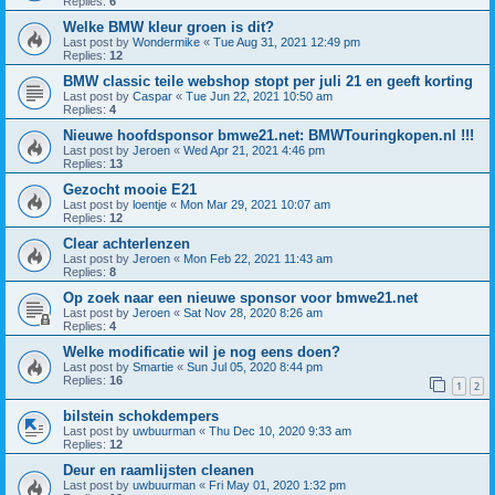
Replies:
6
Welke BMW kleur groen is dit?
Last post by
Wondermike
«
Tue Aug 31, 2021 12:49 pm
Replies:
12
BMW classic teile webshop stopt per juli 21 en geeft korting
Last post by
Caspar
«
Tue Jun 22, 2021 10:50 am
Replies:
4
Nieuwe hoofdsponsor bmwe21.net: BMWTouringkopen.nl !!!
Last post by
Jeroen
«
Wed Apr 21, 2021 4:46 pm
Replies:
13
Gezocht mooie E21
Last post by
loentje
«
Mon Mar 29, 2021 10:07 am
Replies:
12
Clear achterlenzen
Last post by
Jeroen
«
Mon Feb 22, 2021 11:43 am
Replies:
8
Op zoek naar een nieuwe sponsor voor bmwe21.net
Last post by
Jeroen
«
Sat Nov 28, 2020 8:26 am
Replies:
4
Welke modificatie wil je nog eens doen?
Last post by
Smartie
«
Sun Jul 05, 2020 8:44 pm
Replies:
16
1
2
bilstein schokdempers
Last post by
uwbuurman
«
Thu Dec 10, 2020 9:33 am
Replies:
12
Deur en raamlijsten cleanen
Last post by
uwbuurman
«
Fri May 01, 2020 1:32 pm