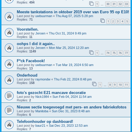
Replies:
494
1
30
31
32
33
…
Meeste tankstations in oktober 2019 over van Euro 95 op E10!
Last post by
uwbuurman
«
Thu Aug 07, 2025 5:28 pm
Replies:
71
1
2
3
4
5
Voorstellen.
Last post by
Jeroen
«
Thu Oct 31, 2024 9:49 pm
Replies:
11
oohps I did it again..
Last post by
Jeroen
«
Mon Mar 25, 2024 12:20 am
Replies:
1149
1
74
75
76
77
…
F*ck Facebook!
Last post by
uwbuurman
«
Tue Mar 19, 2024 6:50 am
Replies:
13
Onderhoud
Last post by
raymondw
«
Thu Feb 22, 2024 8:48 pm
Replies:
158
1
8
9
10
11
…
foto's gezocht E21 mancave decoratie
Last post by
Nick1984
«
Sun Feb 04, 2024 11:54 am
Replies:
2
Nieuwe sectie toegevoegd met pers- en andere fabrieksfotos
Last post by
Manitoba
«
Sun Dec 31, 2023 8:48 am
Replies:
6
Telefoonhouder op dashboard!
Last post by
baur21
«
Sat Dec 23, 2023 12:53 am
Replies:
7