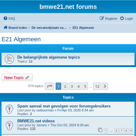
bmwe21.net forums
FAQ
Register
Login
Board index
De verzamelplaats van E21 fanaten der lage landen - Dutch forum
E21 Algemeen
E21 Algemeen
Forum
De belangrijkste algemene topics
Topics:
12
New Topic
Page
1
of
12
1
2
3
4
5
12
Next
574 topics
…
Topics
Spam aanval met gevolgen voor forumgebruikers
Last post by
uwbuurman
«
Fri Apr 03, 2026 8:34 am
Replies:
2
BMWE21.net videos
Last post by
Jeroen
«
Thu Oct 03, 2024 8:30 am
Replies:
132
1
6
7
8
9
…