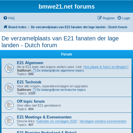
bmwe21.net forums
FAQ
Register
Login
Board index
De verzamelplaats van E21 fanaten der lage landen - Dutch forum
De verzamelplaats van E21 fanaten der lage
landen - Dutch forum
Forum
E21 Algemeen
Als je E21 topic niet ergens anders past. Link:
Hoe plaats ik foto's en filmpjes?
Subforum:
De belangrijkste algemene topics
Topics:
586
E21 Techniek
Voor alle vragen, reparatieverslagen en upgrades
Subforum:
De belangrijkste technische topics
Topics:
1320
Off topic forum
Voor alles niet E21 gerelateerd
Topics:
404
E21 Meetings & Evenementen
Directe links:
Kalender en verslagen 2026
;
Verslagen eerdere evenementen
Topics:
407
E21 Register Nederland & België