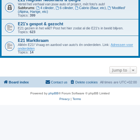
Vertel het verhaal van jouw auto of project, mèt foto's aub!
Subforums:
4 cilinder
,
6 cilinder
,
Cabrio (Baur, etc)
,
'Modified'
(Alpina, Hartge, etc)
Topics:
399
E21's gespot & gezocht
E21 gezien in het wild? Post het hier zodat al die E21's in beeld blijven.
Topics:
623
E21 Marktkraam
Alléén E21! Vraag en aanbod van auto's én onderdelen. Link:
Adressen voor
onderdelen
Topics:
14
Jump to
Board index
Contact us
Delete cookies
All times are
UTC+02:00
Powered by
phpBB
® Forum Software © phpBB Limited
Privacy
|
Terms