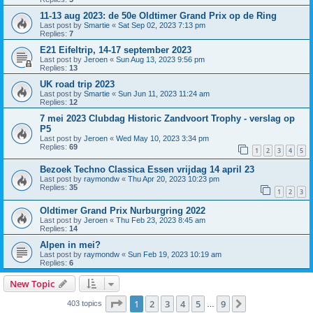
11-13 aug 2023: de 50e Oldtimer Grand Prix op de Ring
Last post by
Smartie
«
Sat Sep 02, 2023 7:13 pm
Replies:
7
E21 Eifeltrip, 14-17 september 2023
Last post by
Jeroen
«
Sun Aug 13, 2023 9:56 pm
Replies:
13
UK road trip 2023
Last post by
Smartie
«
Sun Jun 11, 2023 11:24 am
Replies:
12
7 mei 2023 Clubdag Historic Zandvoort Trophy - verslag op
P5
Last post by
Jeroen
«
Wed May 10, 2023 3:34 pm
Replies:
69
1
2
3
4
5
Bezoek Techno Classica Essen vrijdag 14 april 23
Last post by
raymondw
«
Thu Apr 20, 2023 10:23 pm
Replies:
35
1
2
3
Oldtimer Grand Prix Nurburgring 2022
Last post by
Jeroen
«
Thu Feb 23, 2023 8:45 am
Replies:
14
Alpen in mei?
Last post by
raymondw
«
Sun Feb 19, 2023 10:19 am
Replies:
6
New Topic
Page
1
of
9
1
2
3
4
5
9
Next
403 topics
…