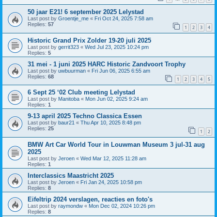
50 jaar E21! 6 september 2025 Lelystad
Last post by
Groentje_me
«
Fri Oct 24, 2025 7:58 am
Replies:
57
1
2
3
4
Historic Grand Prix Zolder 19-20 juli 2025
Last post by
gerrit323
«
Wed Jul 23, 2025 10:24 pm
Replies:
5
31 mei - 1 juni 2025 HARC Historic Zandvoort Trophy
Last post by
uwbuurman
«
Fri Jun 06, 2025 6:55 am
Replies:
68
1
2
3
4
5
6 Sept 25 ‘02 Club meeting Lelystad
Last post by
Manitoba
«
Mon Jun 02, 2025 9:24 am
Replies:
1
9-13 april 2025 Techno Classica Essen
Last post by
baur21
«
Thu Apr 10, 2025 8:48 pm
Replies:
25
1
2
BMW Art Car World Tour in Louwman Museum 3 jul-31 aug
2025
Last post by
Jeroen
«
Wed Mar 12, 2025 11:28 am
Replies:
1
Interclassics Maastricht 2025
Last post by
Jeroen
«
Fri Jan 24, 2025 10:58 pm
Replies:
8
Eifeltrip 2024 verslagen, reacties en foto's
Last post by
raymondw
«
Mon Dec 02, 2024 10:26 pm
Replies:
8