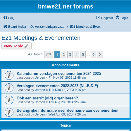
bmwe21.net forums
FAQ
Register
Login
Board index
De verzamelplaats van E21 fanaten der lage landen - Dutch forum
E21 Meetings & Evenementen
E21 Meetings & Evenementen
New Topic
Page
1
of
9
1
2
3
4
5
9
Next
403 topics
…
Announcements
Kalender en verslagen evenementen 2024-2025
Last post by
Jeroen
«
Fri Nov 07, 2025 11:48 am
Verslagen evenementen 2022-2023 (NL-B-D-F)
Last post by
Jeroen
«
Tue Dec 12, 2023 9:40 pm
Ook een toerrit (oid) organiseren?
Last post by
Jeroen
«
Thu Aug 28, 2014 9:58 am
Belangrijke informatie over deelname aan evenementen!
Last post by
Jeroen
«
Wed Apr 09, 2014 7:26 pm
Topics