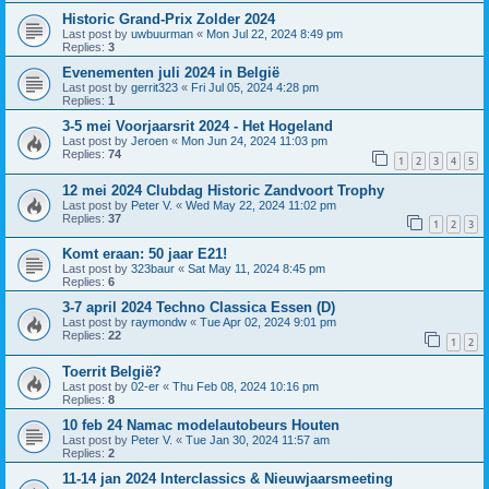
Historic Grand-Prix Zolder 2024
Last post by
uwbuurman
«
Mon Jul 22, 2024 8:49 pm
Replies:
3
Evenementen juli 2024 in België
Last post by
gerrit323
«
Fri Jul 05, 2024 4:28 pm
Replies:
1
3-5 mei Voorjaarsrit 2024 - Het Hogeland
Last post by
Jeroen
«
Mon Jun 24, 2024 11:03 pm
Replies:
74
1
2
3
4
5
12 mei 2024 Clubdag Historic Zandvoort Trophy
Last post by
Peter V.
«
Wed May 22, 2024 11:02 pm
Replies:
37
1
2
3
Komt eraan: 50 jaar E21!
Last post by
323baur
«
Sat May 11, 2024 8:45 pm
Replies:
6
3-7 april 2024 Techno Classica Essen (D)
Last post by
raymondw
«
Tue Apr 02, 2024 9:01 pm
Replies:
22
1
2
Toerrit België?
Last post by
02-er
«
Thu Feb 08, 2024 10:16 pm
Replies:
8
10 feb 24 Namac modelautobeurs Houten
Last post by
Peter V.
«
Tue Jan 30, 2024 11:57 am
Replies:
2
11-14 jan 2024 Interclassics & Nieuwjaarsmeeting