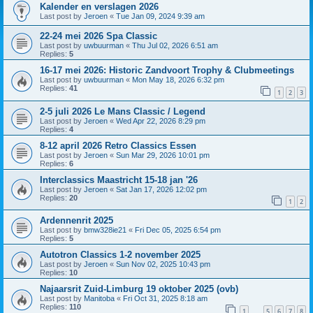
Kalender en verslagen 2026
Last post by
Jeroen
«
Tue Jan 09, 2024 9:39 am
22-24 mei 2026 Spa Classic
Last post by
uwbuurman
«
Thu Jul 02, 2026 6:51 am
Replies:
5
16-17 mei 2026: Historic Zandvoort Trophy & Clubmeetings
Last post by
uwbuurman
«
Mon May 18, 2026 6:32 pm
Replies:
41
1
2
3
2-5 juli 2026 Le Mans Classic / Legend
Last post by
Jeroen
«
Wed Apr 22, 2026 8:29 pm
Replies:
4
8-12 april 2026 Retro Classics Essen
Last post by
Jeroen
«
Sun Mar 29, 2026 10:01 pm
Replies:
6
Interclassics Maastricht 15-18 jan '26
Last post by
Jeroen
«
Sat Jan 17, 2026 12:02 pm
Replies:
20
1
2
Ardennenrit 2025
Last post by
bmw328ie21
«
Fri Dec 05, 2025 6:54 pm
Replies:
5
Autotron Classics 1-2 november 2025
Last post by
Jeroen
«
Sun Nov 02, 2025 10:43 pm
Replies:
10
Najaarsrit Zuid-Limburg 19 oktober 2025 (ovb)
Last post by
Manitoba
«
Fri Oct 31, 2025 8:18 am
Replies:
110
1
5
6
7
8
…