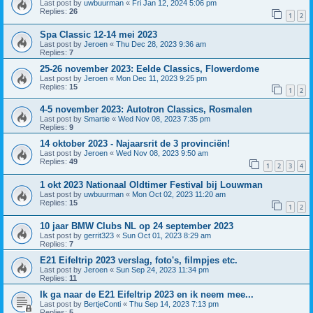
Last post by
uwbuurman
«
Fri Jan 12, 2024 5:06 pm
Replies:
26
1
2
Spa Classic 12-14 mei 2023
Last post by
Jeroen
«
Thu Dec 28, 2023 9:36 am
Replies:
7
25-26 november 2023: Eelde Classics, Flowerdome
Last post by
Jeroen
«
Mon Dec 11, 2023 9:25 pm
Replies:
15
1
2
4-5 november 2023: Autotron Classics, Rosmalen
Last post by
Smartie
«
Wed Nov 08, 2023 7:35 pm
Replies:
9
14 oktober 2023 - Najaarsrit de 3 provinciën!
Last post by
Jeroen
«
Wed Nov 08, 2023 9:50 am
Replies:
49
1
2
3
4
1 okt 2023 Nationaal Oldtimer Festival bij Louwman
Last post by
uwbuurman
«
Mon Oct 02, 2023 11:20 am
Replies:
15
1
2
10 jaar BMW Clubs NL op 24 september 2023
Last post by
gerrit323
«
Sun Oct 01, 2023 8:29 am
Replies:
7
E21 Eifeltrip 2023 verslag, foto's, filmpjes etc.
Last post by
Jeroen
«
Sun Sep 24, 2023 11:34 pm
Replies:
11
Ik ga naar de E21 Eifeltrip 2023 en ik neem mee...
Last post by
BertjeConti
«
Thu Sep 14, 2023 7:13 pm
Replies:
5