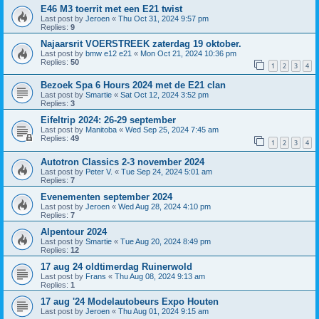
E46 M3 toerrit met een E21 twist
Last post by
Jeroen
«
Thu Oct 31, 2024 9:57 pm
Replies:
9
Najaarsrit VOERSTREEK zaterdag 19 oktober.
Last post by
bmw e12 e21
«
Mon Oct 21, 2024 10:36 pm
Replies:
50
1
2
3
4
Bezoek Spa 6 Hours 2024 met de E21 clan
Last post by
Smartie
«
Sat Oct 12, 2024 3:52 pm
Replies:
3
Eifeltrip 2024: 26-29 september
Last post by
Manitoba
«
Wed Sep 25, 2024 7:45 am
Replies:
49
1
2
3
4
Autotron Classics 2-3 november 2024
Last post by
Peter V.
«
Tue Sep 24, 2024 5:01 am
Replies:
7
Evenementen september 2024
Last post by
Jeroen
«
Wed Aug 28, 2024 4:10 pm
Replies:
7
Alpentour 2024
Last post by
Smartie
«
Tue Aug 20, 2024 8:49 pm
Replies:
12
17 aug 24 oldtimerdag Ruinerwold
Last post by
Frans
«
Thu Aug 08, 2024 9:13 am
Replies:
1
17 aug '24 Modelautobeurs Expo Houten
Last post by
Jeroen
«
Thu Aug 01, 2024 9:15 am