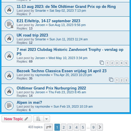
11-13 aug 2023: de 50e Oldtimer Grand Prix op de Ring
Last post by
Smartie
«
Sat Sep 02, 2023 7:13 pm
Replies:
7
E21 Eifeltrip, 14-17 september 2023
Last post by
Jeroen
«
Sun Aug 13, 2023 9:56 pm
Replies:
13
UK road trip 2023
Last post by
Smartie
«
Sun Jun 11, 2023 11:24 am
Replies:
12
7 mei 2023 Clubdag Historic Zandvoort Trophy - verslag op
P5
Last post by
Jeroen
«
Wed May 10, 2023 3:34 pm
Replies:
69
1
2
3
4
5
Bezoek Techno Classica Essen vrijdag 14 april 23
Last post by
raymondw
«
Thu Apr 20, 2023 10:23 pm
Replies:
35
1
2
3
Oldtimer Grand Prix Nurburgring 2022
Last post by
Jeroen
«
Thu Feb 23, 2023 8:45 am
Replies:
14
Alpen in mei?
Last post by
raymondw
«
Sun Feb 19, 2023 10:19 am
Replies:
6
New Topic
Page
1
of
9
1
2
3
4
5
9
Next
403 topics
…