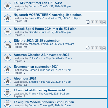
E46 M3 toerrit met een E21 twist
Last post by
Jeroen
«
Thu Oct 31, 2024 9:57 pm
Replies:
9
Najaarsrit VOERSTREEK zaterdag 19 oktober.
Last post by
bmw e12 e21
«
Mon Oct 21, 2024 10:36 pm
Replies:
50
1
2
3
4
Bezoek Spa 6 Hours 2024 met de E21 clan
Last post by
Smartie
«
Sat Oct 12, 2024 3:52 pm
Replies:
3
Eifeltrip 2024: 26-29 september
Last post by
Manitoba
«
Wed Sep 25, 2024 7:45 am
Replies:
49
1
2
3
4
Autotron Classics 2-3 november 2024
Last post by
Peter V.
«
Tue Sep 24, 2024 5:01 am
Replies:
7
Evenementen september 2024
Last post by
Jeroen
«
Wed Aug 28, 2024 4:10 pm
Replies:
7
Alpentour 2024
Last post by
Smartie
«
Tue Aug 20, 2024 8:49 pm
Replies:
12
17 aug 24 oldtimerdag Ruinerwold
Last post by
Frans
«
Thu Aug 08, 2024 9:13 am
Replies:
1
17 aug '24 Modelautobeurs Expo Houten
Last post by
Jeroen
«
Thu Aug 01, 2024 9:15 am