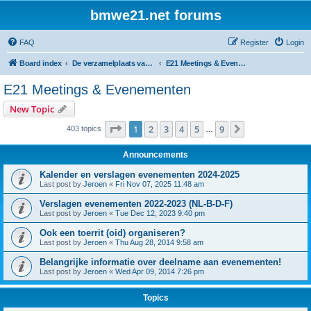
bmwe21.net forums
FAQ
Register
Login
Board index
De verzamelplaats van E21 fanaten der lage landen - Dutch forum
E21 Meetings & Evenementen
E21 Meetings & Evenementen
New Topic
Page
1
of
9
1
2
3
4
5
9
Next
403 topics
…
Announcements
Kalender en verslagen evenementen 2024-2025
Last post by
Jeroen
«
Fri Nov 07, 2025 11:48 am
Verslagen evenementen 2022-2023 (NL-B-D-F)
Last post by
Jeroen
«
Tue Dec 12, 2023 9:40 pm
Ook een toerrit (oid) organiseren?
Last post by
Jeroen
«
Thu Aug 28, 2014 9:58 am
Belangrijke informatie over deelname aan evenementen!
Last post by
Jeroen
«
Wed Apr 09, 2014 7:26 pm
Topics