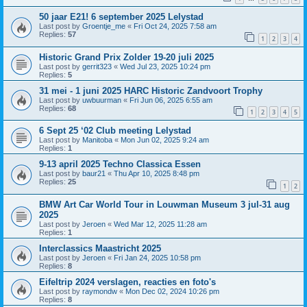
50 jaar E21! 6 september 2025 Lelystad
Last post by
Groentje_me
«
Fri Oct 24, 2025 7:58 am
Replies:
57
1
2
3
4
Historic Grand Prix Zolder 19-20 juli 2025
Last post by
gerrit323
«
Wed Jul 23, 2025 10:24 pm
Replies:
5
31 mei - 1 juni 2025 HARC Historic Zandvoort Trophy
Last post by
uwbuurman
«
Fri Jun 06, 2025 6:55 am
Replies:
68
1
2
3
4
5
6 Sept 25 ‘02 Club meeting Lelystad
Last post by
Manitoba
«
Mon Jun 02, 2025 9:24 am
Replies:
1
9-13 april 2025 Techno Classica Essen
Last post by
baur21
«
Thu Apr 10, 2025 8:48 pm
Replies:
25
1
2
BMW Art Car World Tour in Louwman Museum 3 jul-31 aug
2025
Last post by
Jeroen
«
Wed Mar 12, 2025 11:28 am
Replies:
1
Interclassics Maastricht 2025
Last post by
Jeroen
«
Fri Jan 24, 2025 10:58 pm
Replies:
8
Eifeltrip 2024 verslagen, reacties en foto's
Last post by
raymondw
«
Mon Dec 02, 2024 10:26 pm
Replies:
8