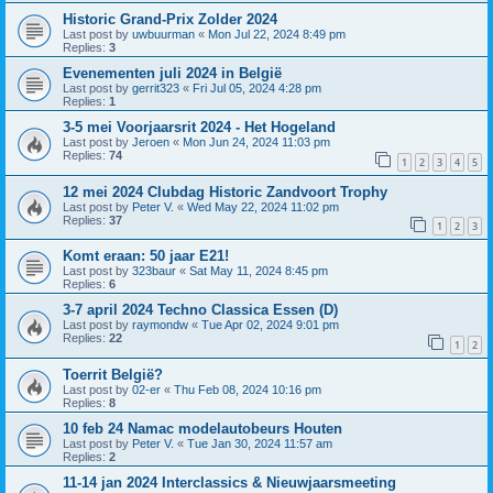
Historic Grand-Prix Zolder 2024
Last post by
uwbuurman
«
Mon Jul 22, 2024 8:49 pm
Replies:
3
Evenementen juli 2024 in België
Last post by
gerrit323
«
Fri Jul 05, 2024 4:28 pm
Replies:
1
3-5 mei Voorjaarsrit 2024 - Het Hogeland
Last post by
Jeroen
«
Mon Jun 24, 2024 11:03 pm
Replies:
74
1
2
3
4
5
12 mei 2024 Clubdag Historic Zandvoort Trophy
Last post by
Peter V.
«
Wed May 22, 2024 11:02 pm
Replies:
37
1
2
3
Komt eraan: 50 jaar E21!
Last post by
323baur
«
Sat May 11, 2024 8:45 pm
Replies:
6
3-7 april 2024 Techno Classica Essen (D)
Last post by
raymondw
«
Tue Apr 02, 2024 9:01 pm
Replies:
22
1
2
Toerrit België?
Last post by
02-er
«
Thu Feb 08, 2024 10:16 pm
Replies:
8
10 feb 24 Namac modelautobeurs Houten
Last post by
Peter V.
«
Tue Jan 30, 2024 11:57 am
Replies:
2
11-14 jan 2024 Interclassics & Nieuwjaarsmeeting