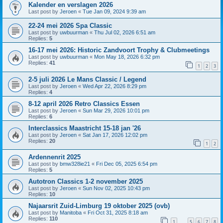
Kalender en verslagen 2026
Last post by
Jeroen
«
Tue Jan 09, 2024 9:39 am
22-24 mei 2026 Spa Classic
Last post by
uwbuurman
«
Thu Jul 02, 2026 6:51 am
Replies:
5
16-17 mei 2026: Historic Zandvoort Trophy & Clubmeetings
Last post by
uwbuurman
«
Mon May 18, 2026 6:32 pm
Replies:
41
1
2
3
2-5 juli 2026 Le Mans Classic / Legend
Last post by
Jeroen
«
Wed Apr 22, 2026 8:29 pm
Replies:
4
8-12 april 2026 Retro Classics Essen
Last post by
Jeroen
«
Sun Mar 29, 2026 10:01 pm
Replies:
6
Interclassics Maastricht 15-18 jan '26
Last post by
Jeroen
«
Sat Jan 17, 2026 12:02 pm
Replies:
20
1
2
Ardennenrit 2025
Last post by
bmw328ie21
«
Fri Dec 05, 2025 6:54 pm
Replies:
5
Autotron Classics 1-2 november 2025
Last post by
Jeroen
«
Sun Nov 02, 2025 10:43 pm
Replies:
10
Najaarsrit Zuid-Limburg 19 oktober 2025 (ovb)
Last post by
Manitoba
«
Fri Oct 31, 2025 8:18 am
Replies:
110
1
5
6
7
8
…