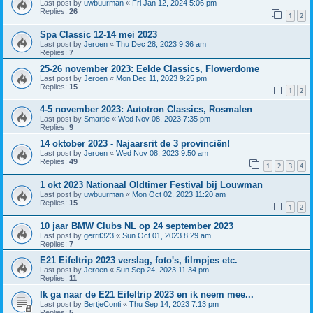
Last post by
uwbuurman
«
Fri Jan 12, 2024 5:06 pm
Replies:
26
1
2
Spa Classic 12-14 mei 2023
Last post by
Jeroen
«
Thu Dec 28, 2023 9:36 am
Replies:
7
25-26 november 2023: Eelde Classics, Flowerdome
Last post by
Jeroen
«
Mon Dec 11, 2023 9:25 pm
Replies:
15
1
2
4-5 november 2023: Autotron Classics, Rosmalen
Last post by
Smartie
«
Wed Nov 08, 2023 7:35 pm
Replies:
9
14 oktober 2023 - Najaarsrit de 3 provinciën!
Last post by
Jeroen
«
Wed Nov 08, 2023 9:50 am
Replies:
49
1
2
3
4
1 okt 2023 Nationaal Oldtimer Festival bij Louwman
Last post by
uwbuurman
«
Mon Oct 02, 2023 11:20 am
Replies:
15
1
2
10 jaar BMW Clubs NL op 24 september 2023
Last post by
gerrit323
«
Sun Oct 01, 2023 8:29 am
Replies:
7
E21 Eifeltrip 2023 verslag, foto's, filmpjes etc.
Last post by
Jeroen
«
Sun Sep 24, 2023 11:34 pm
Replies:
11
Ik ga naar de E21 Eifeltrip 2023 en ik neem mee...
Last post by
BertjeConti
«
Thu Sep 14, 2023 7:13 pm
Replies:
5