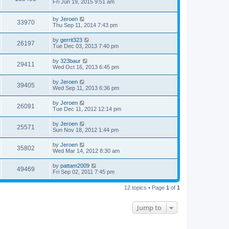
Fri Jun 19, 2015 9:51 am
by
Jeroen
33970
Thu Sep 11, 2014 7:43 pm
by
gerrit323
26197
Tue Dec 03, 2013 7:40 pm
by
323baur
29411
Wed Oct 16, 2013 6:45 pm
by
Jeroen
39405
Wed Sep 11, 2013 6:36 pm
by
Jeroen
26091
Tue Dec 11, 2012 12:14 pm
by
Jeroen
25571
Sun Nov 18, 2012 1:44 pm
by
Jeroen
35802
Wed Mar 14, 2012 8:30 am
by
pattam2009
49469
Fri Sep 02, 2011 7:45 pm
12 topics • Page
1
of
1
Jump to