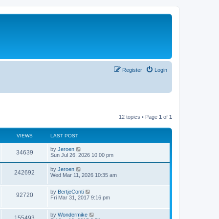
Register
Login
12 topics • Page
1
of
1
VIEWS
LAST POST
by
Jeroen
34639
Sun Jul 26, 2026 10:00 pm
by
Jeroen
242692
Wed Mar 11, 2026 10:35 am
by
BertjeConti
92720
Fri Mar 31, 2017 9:16 pm
by
Wondermike
155493