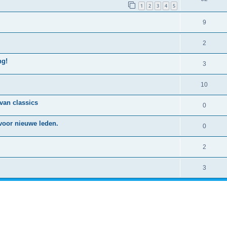
1
2
3
4
5
9
2
ng!
3
10
 van classics
0
 voor nieuwe leden.
0
2
3