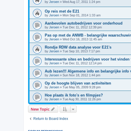
by
Jeroen
»
Wed Aug 17, 2011 1:24 pm
Op reis met de E21
by
Jeroen
»
Mon Sep 01, 2014 1:33 am
Aanbevolen autobedrijven voor onderhoud
by
Jeroen
»
Tue Dec 11, 2012 12:39 pm
Pas op met de ANWB - belangrijke waarschuwi
by
Jeroen
»
Wed Oct 16, 2013 11:45 am
Rondje RDW data analyse voor E21's
by
Jeroen
»
Tue Sep 10, 2013 7:17 pm
Interessante sites en bedrijven voor het vinden
by
Jeroen
»
Tue Dec 11, 2012 12:14 pm
Aub lezen!!! Algemene info en belangrijke info
by
Jeroen
»
Sun Nov 18, 2012 1:44 pm
Op de hoogte blijven van activiteiten
by
Jeroen
»
Tue May 05, 2009 9:28 pm
Hoe plaats ik foto's en filmpjes?
by
Jeroen
»
Tue Aug 30, 2011 11:26 pm
New Topic
Return to Board Index