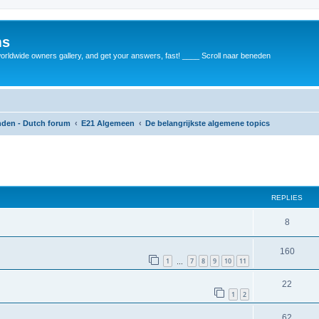
ms
rldwide owners gallery, and get your answers, fast! ____ Scroll naar beneden
anden - Dutch forum
E21 Algemeen
De belangrijkste algemene topics
REPLIES
8
160
1
7
8
9
10
11
…
22
1
2
62