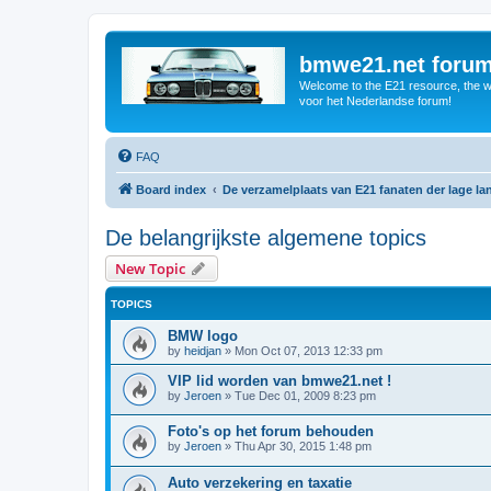
bmwe21.net foru
Welcome to the E21 resource, the wo
voor het Nederlandse forum!
FAQ
Board index
De verzamelplaats van E21 fanaten der lage l
De belangrijkste algemene topics
New Topic
TOPICS
BMW logo
by
heidjan
»
Mon Oct 07, 2013 12:33 pm
VIP lid worden van bmwe21.net !
by
Jeroen
»
Tue Dec 01, 2009 8:23 pm
Foto's op het forum behouden
by
Jeroen
»
Thu Apr 30, 2015 1:48 pm
Auto verzekering en taxatie