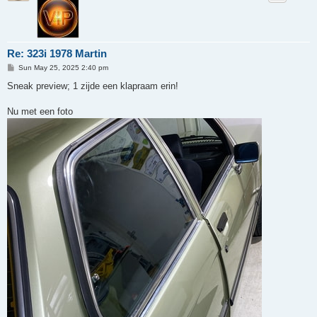
Re: 323i 1978 Martin
P
Sun May 25, 2025 2:40 pm
o
s
Sneak preview; 1 zijde een klapraam erin!
t
Nu met een foto