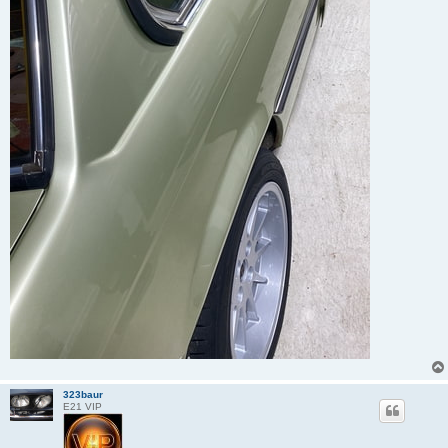
323baur
E21 VIP