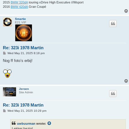
2015
BMW 320dA
touring xDrive High Executive ///Msport
2016
BMW 420dA
Gran Coupé
Smartie
E21 VIP
Re: 323i 1978 Martin
P
Wed May 21, 2025 8:18 pm
o
s
Nog ff foto’s erbij!
t
Jeroen
Site Admin
Re: 323i 1978 Martin
P
Wed May 21, 2025 10:29 pm
o
s
t
uwbuurman
wrote:
Lekker bezig!