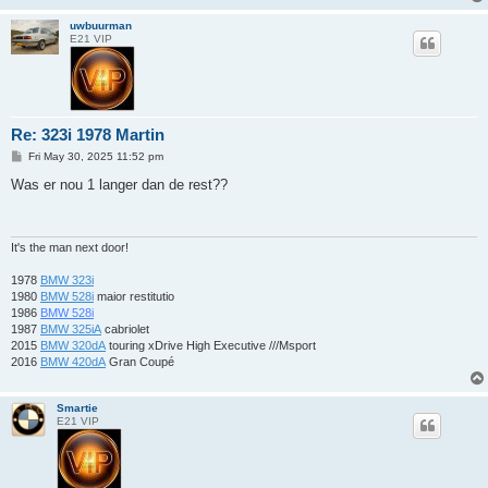
uwbuurman
E21 VIP
Re: 323i 1978 Martin
P
Fri May 30, 2025 11:52 pm
o
s
Was er nou 1 langer dan de rest??
t
It's the man next door!
1978
BMW 323i
1980
BMW 528i
maior restitutio
1986
BMW 528i
1987
BMW 325iA
cabriolet
2015
BMW 320dA
touring xDrive High Executive ///Msport
2016
BMW 420dA
Gran Coupé
Smartie
E21 VIP