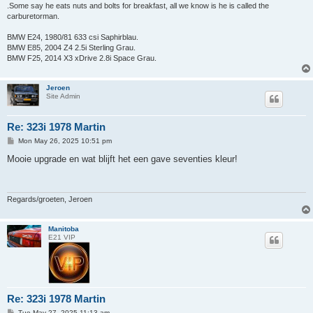
.Some say he eats nuts and bolts for breakfast, all we know is he is called the
carburetorman.
BMW E24, 1980/81 633 csi Saphirblau.
BMW E85, 2004 Z4 2.5i Sterling Grau.
BMW F25, 2014 X3 xDrive 2.8i Space Grau.
Jeroen
Site Admin
Re: 323i 1978 Martin
P
Mon May 26, 2025 10:51 pm
o
s
Mooie upgrade en wat blijft het een gave seventies kleur!
t
Regards/groeten, Jeroen
Manitoba
E21 VIP
Re: 323i 1978 Martin
P
Tue May 27, 2025 11:13 am