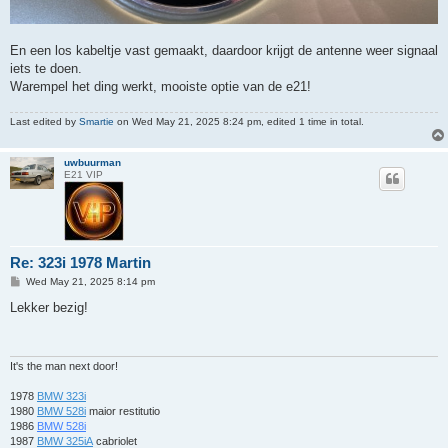
En een los kabeltje vast gemaakt, daardoor krijgt de antenne weer signaal
iets te doen.
Warempel het ding werkt, mooiste optie van de e21!
Last edited by
Smartie
on Wed May 21, 2025 8:24 pm, edited 1 time in total.
uwbuurman
E21 VIP
Re: 323i 1978 Martin
P
Wed May 21, 2025 8:14 pm
o
s
Lekker bezig!
t
It's the man next door!
1978
BMW 323i
1980
BMW 528i
maior restitutio
1986
BMW 528i
1987
BMW 325iA
cabriolet