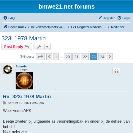
bmwe21.net forums
FAQ
Register
Login
Board index
De verzamelplaats van E21 fanaten der lage landen - Dutch forum
E21 Register Nederland & België
6 cilinder
323i 1978 Martin
Post Reply
Page
23
of
24
1
20
21
22
23
24
Previous
Next
349 posts
…
Smartie
E21 VIP
Re: 323i 1978 Martin
P
Sat Oct 12, 2024 3:52 pm
o
s
Weer verse APK!
t
Beetje zweten bij uitgaande as versnellingsbak en onder bij de deksel van
het diff.
Niks geks dus.