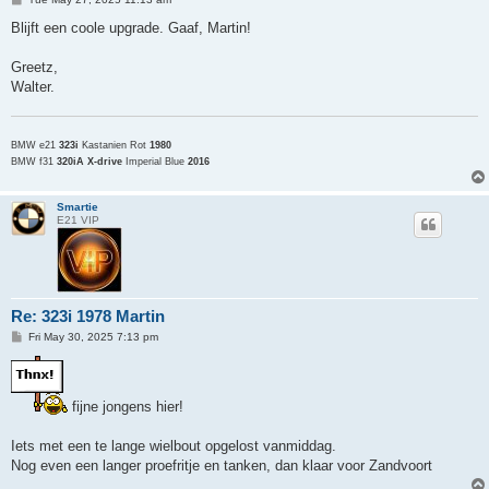
o
s
Blijft een coole upgrade. Gaaf, Martin!
t
Greetz,
Walter.
BMW e21
323i
Kastanien Rot
1980
BMW f31
320iA X-drive
Imperial Blue
2016
Smartie
E21 VIP
Re: 323i 1978 Martin
P
Fri May 30, 2025 7:13 pm
o
s
t
fijne jongens hier!
Iets met een te lange wielbout opgelost vanmiddag.
Nog even een langer proefritje en tanken, dan klaar voor Zandvoort