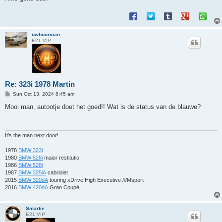
uwbuurman
E21 VIP
Re: 323i 1978 Martin
P
Sun Oct 13, 2024 8:45 am
o
s
Mooi man, autootje doet het goed!! Wat is de status van de blauwe?
t
It's the man next door!
1978
BMW 323i
1980
BMW 528i
maior restitutio
1986
BMW 528i
1987
BMW 325iA
cabriolet
2015
BMW 320dA
touring xDrive High Executive ///Msport
2016
BMW 420dA
Gran Coupé
Smartie
E21 VIP