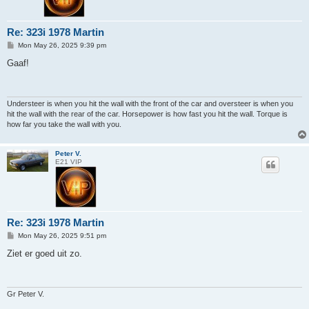
Re: 323i 1978 Martin
P
Mon May 26, 2025 9:39 pm
o
s
Gaaf!
t
Understeer is when you hit the wall with the front of the car and oversteer is when you
hit the wall with the rear of the car. Horsepower is how fast you hit the wall. Torque is
how far you take the wall with you.
Peter V.
E21 VIP
Re: 323i 1978 Martin
P
Mon May 26, 2025 9:51 pm
o
s
Ziet er goed uit zo.
t
Gr Peter V.