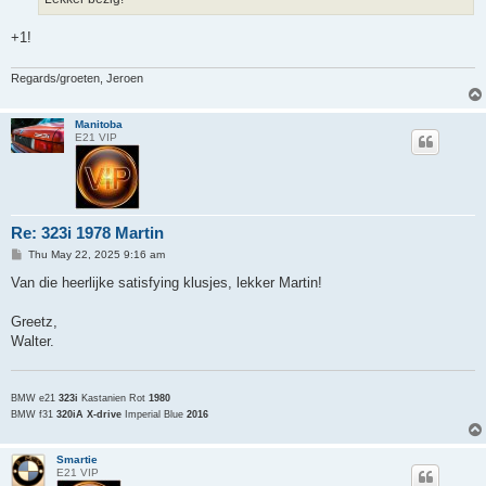
+1!
Regards/groeten, Jeroen
Manitoba
E21 VIP
Re: 323i 1978 Martin
P
Thu May 22, 2025 9:16 am
o
s
Van die heerlijke satisfying klusjes, lekker Martin!
t
Greetz,
Walter.
BMW e21
323i
Kastanien Rot
1980
BMW f31
320iA X-drive
Imperial Blue
2016
Smartie
E21 VIP