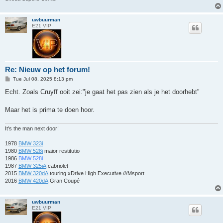
uwbuurman
E21 VIP
Re: Nieuw op het forum!
P
Tue Jul 08, 2025 8:13 pm
o
s
Echt. Zoals Cruyff ooit zei:"je gaat het pas zien als je het doorhebt"
t
Maar het is prima te doen hoor.
It's the man next door!
1978
BMW 323i
1980
BMW 528i
maior restitutio
1986
BMW 528i
1987
BMW 325iA
cabriolet
2015
BMW 320dA
touring xDrive High Executive ///Msport
2016
BMW 420dA
Gran Coupé
uwbuurman
E21 VIP