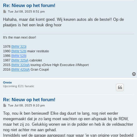
Re: Nieuw op het forum!
P
Tue Jul 08, 2025 8:51 pm
o
s
Hahaha, maar dat komt goed. Wij keuren autos als de beste!! Op de
t
plaatjes is het een leuk ding hoor
It's the man next door!
1978
BMW 323i
1980
BMW 528i
maior restitutio
1986
BMW 528i
1987
BMW 325iA
cabriolet
2015
BMW 320dA
touring xDrive High Executive ///Msport
2016
BMW 420dA
Gran Coupé
Onnie
Upcoming E21 fanatic
Re: Nieuw op het forum!
P
Tue Jul 08, 2025 9:10 pm
o
s
Top, nou ik ben benieuwd! Elke dag duurt te lang, nog niet eerder
t
meegemaakt dat je zo lang moet wachten op een afspraak bij de RDW,
maar het zij zo. Gelukkig wonen we in de polder en heb ik de veldwachter
nog niet achter me aan gehad.
Inmiddels wel de garage aangepast naar waar ‘ie van origine voor bedoeld