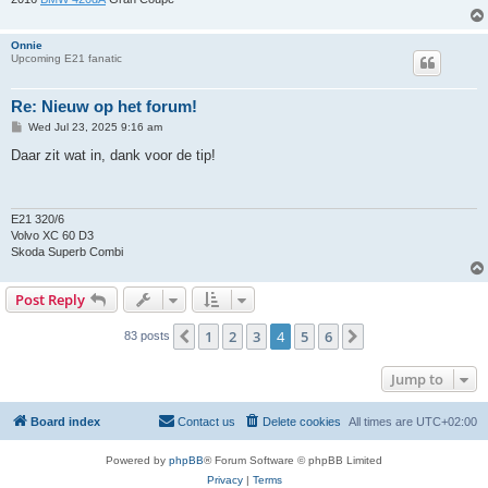
Onnie
Upcoming E21 fanatic
Re: Nieuw op het forum!
P
Wed Jul 23, 2025 9:16 am
o
s
Daar zit wat in, dank voor de tip!
t
E21 320/6
Volvo XC 60 D3
Skoda Superb Combi
Post Reply
1
2
3
4
5
6
Previous
Next
83 posts
Jump to
Board index
Contact us
Delete cookies
All times are
UTC+02:00
Powered by
phpBB
® Forum Software © phpBB Limited
Privacy
|
Terms