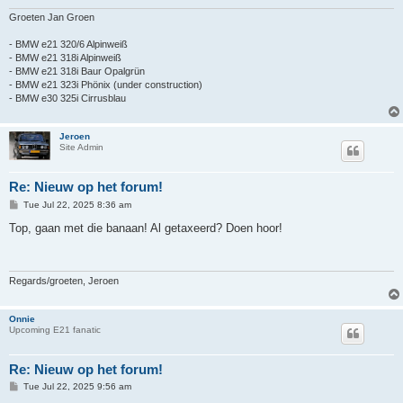
Groeten Jan Groen
- BMW e21 320/6 Alpinweiß
- BMW e21 318i Alpinweiß
- BMW e21 318i Baur Opalgrün
- BMW e21 323i Phönix (under construction)
- BMW e30 325i Cirrusblau
Jeroen
Site Admin
Re: Nieuw op het forum!
P
Tue Jul 22, 2025 8:36 am
o
s
Top, gaan met die banaan! Al getaxeerd? Doen hoor!
t
Regards/groeten, Jeroen
Onnie
Upcoming E21 fanatic
Re: Nieuw op het forum!
P
Tue Jul 22, 2025 9:56 am
o