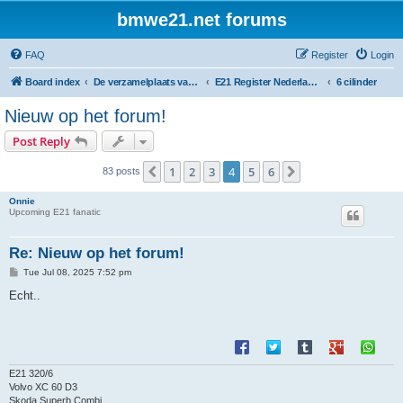
bmwe21.net forums
FAQ
Register
Login
Board index
De verzamelplaats van E21 fanaten der lage landen - Dutch forum
E21 Register Nederland & België
6 cilinder
Nieuw op het forum!
Post Reply
1
2
3
4
5
6
Previous
Next
83 posts
Onnie
Upcoming E21 fanatic
Re: Nieuw op het forum!
P
Tue Jul 08, 2025 7:52 pm
o
s
Echt..
t
E21 320/6
Volvo XC 60 D3
Skoda Superb Combi