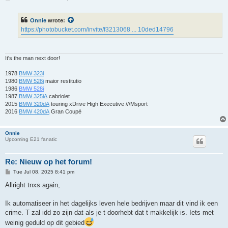
o
s
t
Onnie
wrote:
https://photobucket.com/invite/f3213068 ... 10ded14796
It's the man next door!
1978
BMW 323i
1980
BMW 528i
maior restitutio
1986
BMW 528i
1987
BMW 325iA
cabriolet
2015
BMW 320dA
touring xDrive High Executive ///Msport
2016
BMW 420dA
Gran Coupé
Onnie
Upcoming E21 fanatic
Re: Nieuw op het forum!
P
Tue Jul 08, 2025 8:41 pm
o
s
Allright tnxs again,
t
Ik automatiseer in het dagelijks leven hele bedrijven maar dit vind ik een
crime. T zal idd zo zijn dat als je t doorhebt dat t makkelijk is. Iets met
weinig geduld op dit gebied