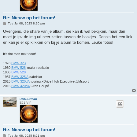
Re: Nieuw op het forum!
P
Tue Jul 08, 2025 8:20 pm
o
s
Overigens, die share van je album, die kan ik wel bekijken, maar dan
t
moet je ipv de img url neer zetten tussen de haakjes. Dannis het een link
en kan je er op klikken om bij je album te komen. Leuke fotos!
It's the man next door!
1978
BMW 323i
1980
BMW 528i
maior restitutio
1986
BMW 528i
1987
BMW 325iA
cabriolet
2015
BMW 320dA
touring xDrive High Executive ///Msport
2016
BMW 420dA
Gran Coupé
uwbuurman
E21 VIP
Re: Nieuw op het forum!
P
Tue Jul 08, 2025 8:21 pm