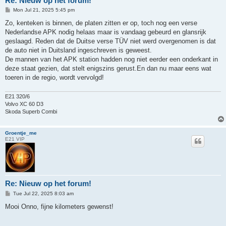
Re: Nieuw op het forum!
P
Mon Jul 21, 2025 5:45 pm
o
s
Zo, kenteken is binnen, de platen zitten er op, toch nog een verse
t
Nederlandse APK nodig helaas maar is vandaag gebeurd en glansrijk
geslaagd. Reden dat de Duitse verse TÜV niet werd overgenomen is dat
de auto niet in Duitsland ingeschreven is geweest.
De mannen van het APK station hadden nog niet eerder een onderkant in
deze staat gezien, dat stelt enigszins gerust.En dan nu maar eens wat
toeren in de regio, wordt vervolgd!
E21 320/6
Volvo XC 60 D3
Skoda Superb Combi
Groentje_me
E21 VIP
Re: Nieuw op het forum!
P
Tue Jul 22, 2025 8:03 am
o
s
Mooi Onno, fijne kilometers gewenst!
t