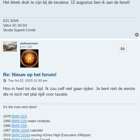
s
Het bleek druk te zijn bij de taxateur, 12 augustus ben ik aan de beurt!
t
E21 320/6
Volvo XC 60 D3
Skoda Superb Combi
uwbuurman
E21 VIP
Re: Nieuw op het forum!
P
Tue Jul 22, 2025 11:30 pm
o
s
Hou m heel tot die tijd. Ik zou zelf niet gaan rijden. Je bent niet de eerste
t
die m toch net plat rijdt voor taxatie.
It's the man next door!
1978
BMW 323i
1980
BMW 528i
maior restitutio
1986
BMW 528i
1987
BMW 325iA
cabriolet
2015
BMW 320dA
touring xDrive High Executive ///Msport
2016
BMW 420dA
Gran Coupé