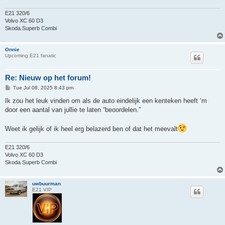
E21 320/6
Volvo XC 60 D3
Skoda Superb Combi
Onnie
Upcoming E21 fanatic
Re: Nieuw op het forum!
P
Tue Jul 08, 2025 8:43 pm
o
s
Ik zou het leuk vinden om als de auto eindelijk een kenteken heeft ‘m
t
door een aantal van jullie te laten “beoordelen.”
Weet ik gelijk of ik heel erg belazerd ben of dat het meevalt
E21 320/6
Volvo XC 60 D3
Skoda Superb Combi
uwbuurman
E21 VIP