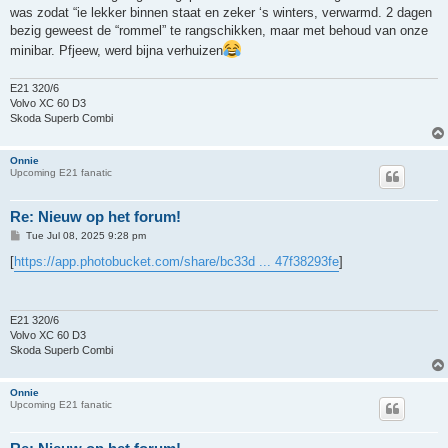
was zodat “ie lekker binnen staat en zeker ‘s winters, verwarmd. 2 dagen
bezig geweest de “rommel” te rangschikken, maar met behoud van onze
minibar. Pfjeew, werd bijna verhuizen
E21 320/6
Volvo XC 60 D3
Skoda Superb Combi
Onnie
Upcoming E21 fanatic
Re: Nieuw op het forum!
P
Tue Jul 08, 2025 9:28 pm
o
s
[
https://app.photobucket.com/share/bc33d ... 47f38293fe
]
t
E21 320/6
Volvo XC 60 D3
Skoda Superb Combi
Onnie
Upcoming E21 fanatic